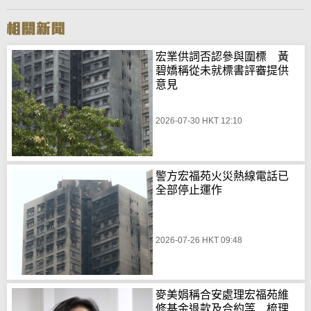
宏業供詞否認參與圍標 黃
碧嬌稱從未就標書評審提供
意見
2026-07-30 HKT 12:10
警方宏福苑火災熱線電話已
全部停止運作
2026-07-26 HKT 09:48
麥美娟稱合安處理宏福苑維
修基金退款及合約等 梳理