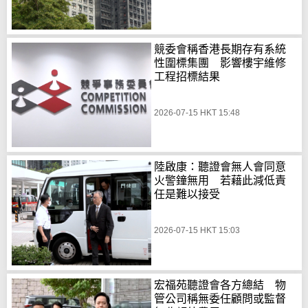
競委會稱香港長期存有系統
性圍標集團 影響樓宇維修
工程招標結果
2026-07-15 HKT 15:48
陸啟康：聽證會無人會同意
火警鐘無用 若藉此減低責
任是難以接受
2026-07-15 HKT 15:03
宏福苑聽證會各方總結 物
管公司稱無委任顧問或監督