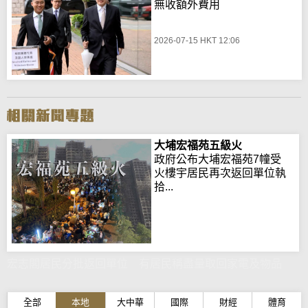
無收額外費用
2026-07-15 HKT 12:06
大埔宏福苑五級火
政府公布大埔宏福苑7幢受
火樓宇居民再次返回單位執
拾...
宏志閣居民分批返回單位 有居民稱盡量取回家電及物品
全部
本地
大中華
國際
財經
體育