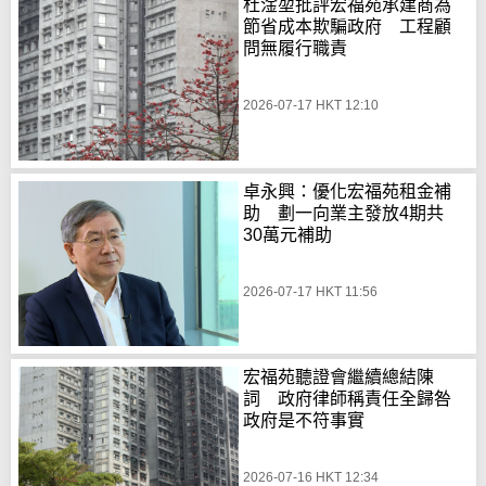
杜淦堃批評宏福苑承建商為
節省成本欺騙政府 工程顧
問無履行職責
2026-07-17 HKT 12:10
卓永興：優化宏福苑租金補
助 劃一向業主發放4期共
30萬元補助
2026-07-17 HKT 11:56
宏福苑聽證會繼續總結陳
詞 政府律師稱責任全歸咎
政府是不符事實
2026-07-16 HKT 12:34