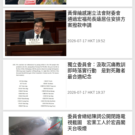
黃偉綸感謝立法會財委會
通過宏福苑長遠居住安排方
案撥款申請
2026-07-17 HKT 19:52
獨立委員會：汲取沉痛教訓
即時落實行動 是對死難者
最合適紀念
2026-07-17 HKT 19:37
委員會總結陳詞公開閉路電
視截圖 宏業工人於宏昌閣
天台吸煙