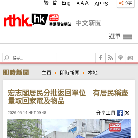
A
繁
简
Eng
A
A
APPS
選單
S
e
a
主頁
即時新聞
本地
r
c
h
宏志閣居民分批返回單位 有居民稱盡
量取回家電及物品
分享工具
2026-05-14 HKT 09:48