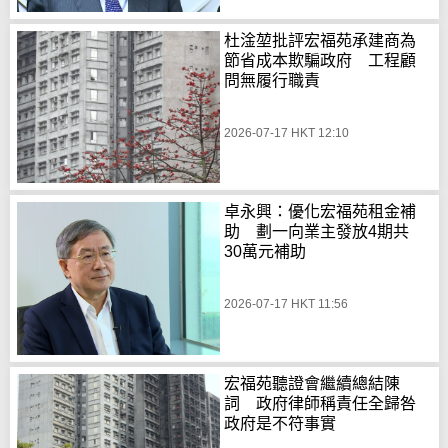
杜淦堃批評宏福苑承建商為
節省成本欺騙政府 工程顧
問無履行職責
2026-07-17 HKT 12:10
卓永興：優化宏福苑租金補
助 劃一向業主發放4期共
30萬元補助
2026-07-17 HKT 11:56
宏福苑聽證會繼續總結陳
詞 政府律師稱責任全歸咎
政府是不符事實