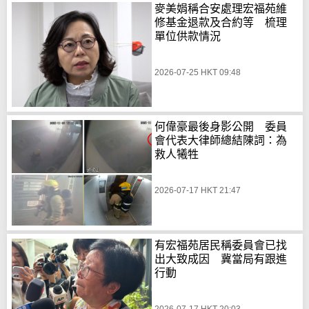
麥美娟稱合安處理宏福苑維
修基金退款及合約等 梳理
單位供款情況
2026-07-25 HKT 09:48
何偉豪最後身影公開 委員
會代表大律師總結陳詞：為
救人犧牲
2026-07-17 HKT 21:47
有宏福苑居民稱委員會已找
出大致成因 冀當局有跟進
行動
2026-07-17 HKT 20:03