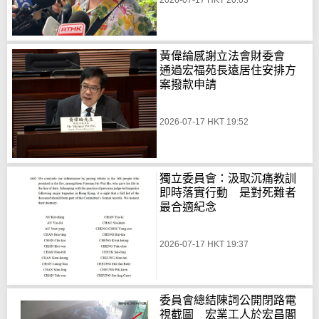
黃偉綸感謝立法會財委會
通過宏福苑長遠居住安排方
案撥款申請
2026-07-17 HKT 19:52
獨立委員會：汲取沉痛教訓
即時落實行動 是對死難者
最合適紀念
2026-07-17 HKT 19:37
委員會總結陳詞公開閉路電
視截圖 宏業工人於宏昌閣