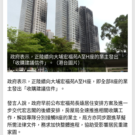
政府表示，正陸續向大埔宏福苑A至H座的業主發出
「收購建議信件」。（港台圖片）
政府表示，正陸續向大埔宏福苑A至H座，即全部8座的業
主發出「收購建議信件」。
發言人說，政府早前公布宏福苑長遠居住安排方案及進一
步交代宏志閣的後續安排，房屋局全速推進相關收購工
作，解說專隊分別接觸8座的業主，局方亦同步跟進草擬
所需法律文件，務求加快整體進程，協助受影響居民重建
家園。