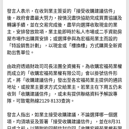
發言人表示，在收到業主簽妥的「接受收購建議信件」
後，政府會盡最大努力，按情況盡快協助完成買賣協議及
轉讓手續，並在交易完成後，盡早向選擇收取現金的業
主，安排發放款項，業主能即時於私人市場或二手資助房
屋市場作出購買安排；或選擇參與為宏福苑業主而設的
「特設銷售計劃」，以現金或「樓換樓」方式購買全新資
助出售單位。
由政府透過財政司司長法團全資擁有，為收購宏福苑業權
而成立的「收購宏福苑業權有限公司」會以掛號信件形
式，將「收購建議信件」發出至各宏福苑業主提供的通訊
地址，或按業主要求方式交給業主。若業主在下周五仍未
收到「收購建議信件」，或未有提供聯絡資料予解說專
隊，可致電熱線2129 8133查詢。
發言人指出，如業主接受收購建議，不論選擇哪㇐個選
項，均須填妥及簽署「接受收購建議信件」，並在8月31
日或之前，以隨附的回郵信封交回「收購宏福苑業權有限