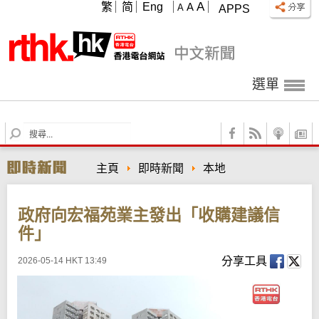
A
繁
简
Eng
A
A
APPS
選單
S
e
a
主頁
即時新聞
本地
r
c
h
政府向宏福苑業主發出「收購建議信
件」
分享工具
2026-05-14 HKT 13:49