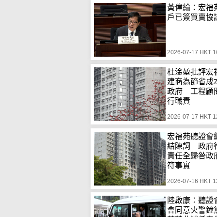
黃偉綸：宏福苑
戶已簽買賣協
2026-07-17 HKT 1
杜淦堃批評宏
建商為節省成
政府 工程顧
行職責
2026-07-17 HKT 1
宏福苑聽證會
結陳詞 政府
責任全歸咎政
符事實
2026-07-16 HKT 1
陸啟康：聽證
會同意火警