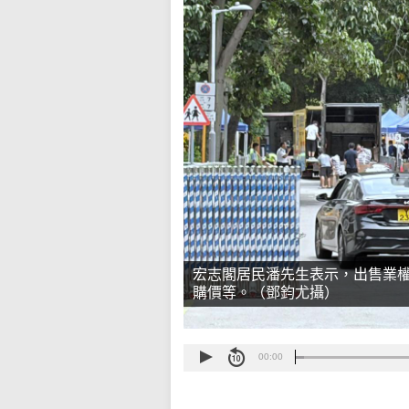
宏志閣居民潘先生表示，出售業
購價等。（鄧鈞尤攝）
00:00