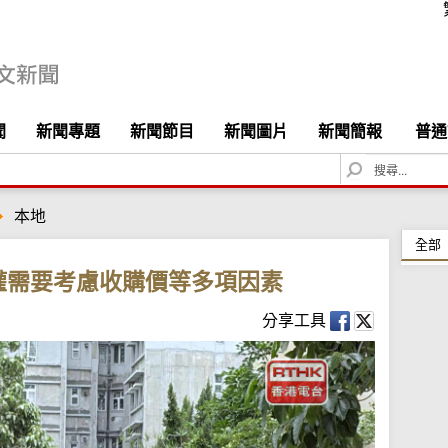
聞
新聞專題
新聞節目
新聞圖片
新聞簡報
普通
S
e
a
本地
r
c
全部
h
權需要考慮收購價等多項因素
分享工具