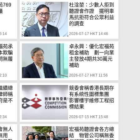
769
杜淦堃：少數人拒到
議
聽證會作證 擺明車
馬抗拒符合公眾利益
的調查
6:14
2026-07-17 HKT 14:46
福苑承
卓永興：優化宏福苑
本欺騙
租金補助 劃一向業
問無履
主發放4期共30萬元
補助
2:10
2026-07-17 HKT 11:56
繼續總
競委會稱香港長期存
律師稱
有系統性圍標集團
府是不
影響樓宇維修工程招
標結果
2:34
2026-07-15 HKT 15:48
會無人
宏福苑聽證會各方總
鐘無用
結 物管公司稱無委