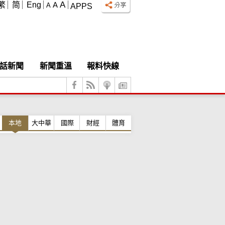
A
繁
简
Eng
A
A
APPS
話新聞
新聞重溫
報料快線
本地
大中華
國際
財經
體育