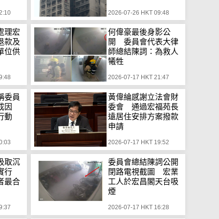
2:10
2026-07-26 HKT 09:48
處理宏
何偉豪最後身影公
退款及
開 委員會代表大律
單位供
師總結陳詞：為救人
犧牲
9:48
2026-07-17 HKT 21:47
稱委員
黃偉綸感謝立法會財
致成因
委會 通過宏福苑長
行動
遠居住安排方案撥款
申請
0:03
2026-07-17 HKT 19:52
汲取沉
委員會總結陳詞公開
實行
閉路電視截圖 宏業
者最合
工人於宏昌閣天台吸
煙
9:37
2026-07-17 HKT 16:28