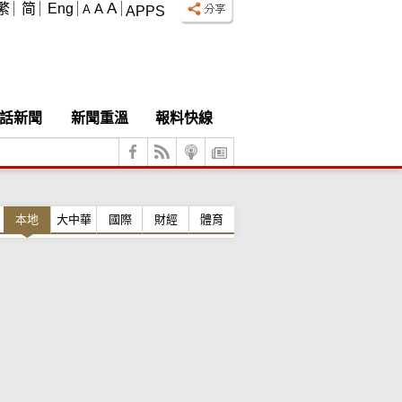
A
繁
简
Eng
A
A
APPS
話新聞
新聞重溫
報料快線
本地
大中華
國際
財經
體育