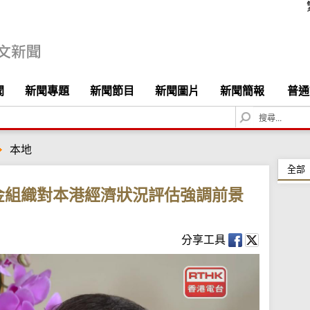
聞
新聞專題
新聞節目
新聞圖片
新聞簡報
普通
S
e
a
本地
r
c
全部
h
金組織對本港經濟狀況評估強調前景
分享工具