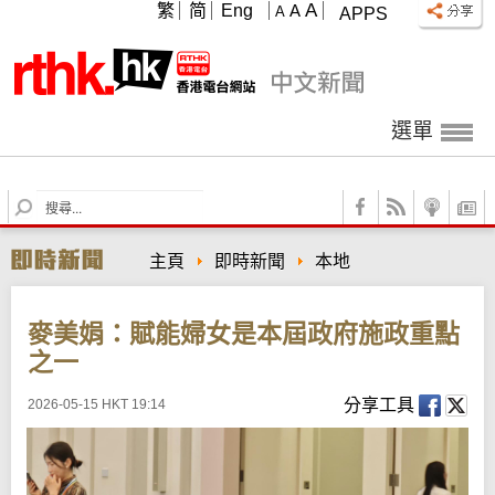
A
繁
简
Eng
A
A
APPS
選單
S
e
a
主頁
即時新聞
本地
r
c
h
麥美娟：賦能婦女是本屆政府施政重點
之一
分享工具
2026-05-15 HKT 19:14