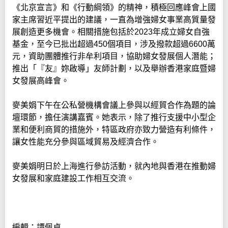
《北京宣言》和《行動綱領》的精神，積極回應峰會上國
家主席習近平提出的建議，一直為增強婦女事業高質量發
展創造更多機會。相關措施包括於2023年成立婦女自強
基金，至今已批出超過450個項目，涉及撥款超過6600萬
元，資助團體推行非牟利項目，協助婦女發展個人潛能；
推出「『友』妳啟導」友師計劃，以及舉辦香港家庭暨婦
女發展高峰會。
麥美娟下午在公私營機構會議上參與以經貿合作為題的論
壇環節，擔任演講嘉賓。她表示，除了推行支援中小型企
業和便利商貿的措施外，特區政府亦致力營造有利條件，
讓女性能充分參與區域貿易及經濟合作。
麥美娟明日於上海進行參訪活動，就內地與香港在推動婦
女發展和家庭建設工作相互交流。
編輯：譚佩貞