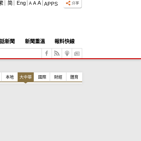
A
繁
简
Eng
A
A
APPS
話新聞
新聞重溫
報料快線
本地
大中華
國際
財經
體育