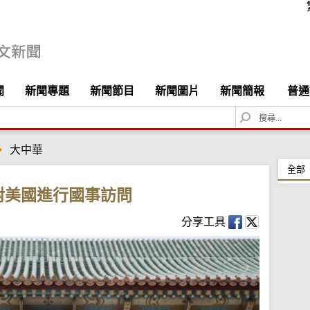
聞
新聞專題
新聞節目
新聞圖片
新聞簡報
普通
S
e
a
大中華
r
c
全部
h
對美國進行國事訪問
分享工具