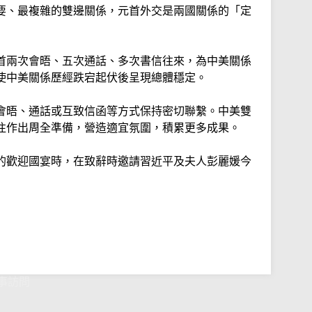
要、最複雜的雙邊關係，元首外交是兩國關係的「定
首兩次會晤、五次通話、多次書信往來，為中美關係
使中美關係歷經跌宕起伏後呈現總體穩定。
會晤、通話或互致信函等方式保持密切聯繫。中美雙
往作出周全準備，營造適宜氛圍，積累更多成果。
的歡迎國宴時，在致辭時邀請習近平及夫人彭麗媛今
。
事訪問