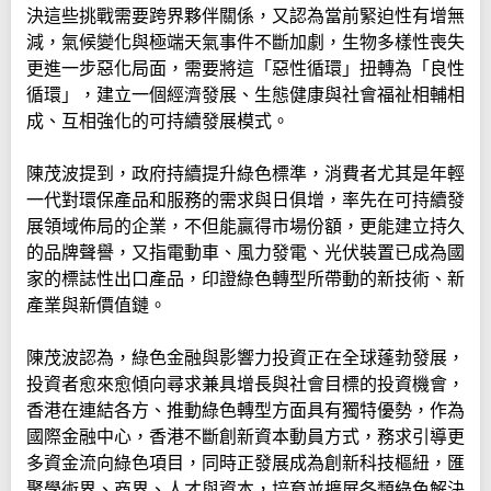
決這些挑戰需要跨界夥伴關係，又認為當前緊迫性有增無
減，氣候變化與極端天氣事件不斷加劇，生物多樣性喪失
更進一步惡化局面，需要將這「惡性循環」扭轉為「良性
循環」，建立一個經濟發展、生態健康與社會福祉相輔相
成、互相強化的可持續發展模式。
陳茂波提到，政府持續提升綠色標準，消費者尤其是年輕
一代對環保產品和服務的需求與日俱增，率先在可持續發
展領域佈局的企業，不但能贏得市場份額，更能建立持久
的品牌聲譽，又指電動車、風力發電、光伏裝置已成為國
家的標誌性出口產品，印證綠色轉型所帶動的新技術、新
產業與新價值鏈。
陳茂波認為，綠色金融與影響力投資正在全球蓬勃發展，
投資者愈來愈傾向尋求兼具增長與社會目標的投資機會，
香港在連結各方、推動綠色轉型方面具有獨特優勢，作為
國際金融中心，香港不斷創新資本動員方式，務求引導更
多資金流向綠色項目，同時正發展成為創新科技樞紐，匯
聚學術界、商界、人才與資本，培育並擴展各類綠色解決