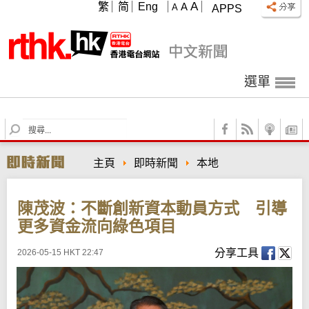
A
繁
简
Eng
A
A
APPS
選單
S
e
a
主頁
即時新聞
本地
r
c
h
陳茂波：不斷創新資本動員方式 引導
更多資金流向綠色項目
分享工具
2026-05-15 HKT 22:47