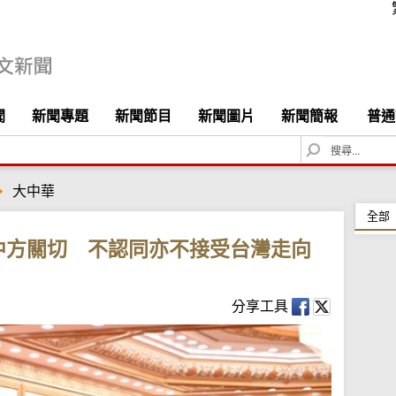
聞
新聞專題
新聞節目
新聞圖片
新聞簡報
普通
S
e
a
大中華
r
c
全部
h
中方關切 不認同亦不接受台灣走向
分享工具