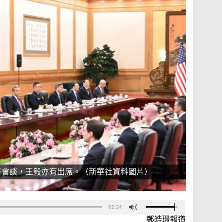
普會談，王毅亦有出席。（新華社資料圖片）
02:24
鄭皓璟報道