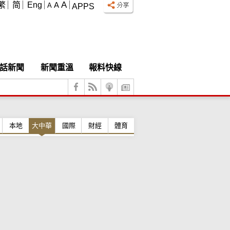
A
繁
简
Eng
A
A
APPS
話新聞
新聞重溫
報料快線
本地
大中華
國際
財經
體育