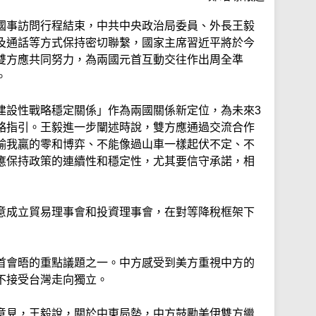
國事訪問行程結束，中共中央政治局委員、外長王毅
及通話等方式保持密切聯繫，國家主席習近平將於今
雙方應共同努力，為兩國元首互動交往作出周全準
。
建設性戰略穩定關係」作為兩國關係新定位，為未來3
略指引。王毅進一步闡述時說，雙方應通過交流合作
輸我贏的零和博弈、不能像過山車一樣起伏不定、不
應保持政策的連續性和穩定性，尤其要信守承諾，相
意成立貿易理事會和投資理事會，在對等降稅框架下
首會晤的重點議題之一。中方感受到美方重視中方的
不接受台灣走向獨立。
意見，王毅說，關於中東局勢，中方鼓勵美伊雙方繼