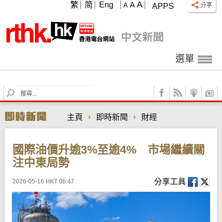
A
繁
简
Eng
A
A
APPS
選單
S
e
a
主頁
即時新聞
財經
r
c
h
國際油價升逾3%至逾4% 市場繼續關
注中東局勢
分享工具
2026-05-16 HKT 06:47