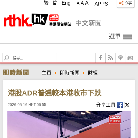
A
繁
简
Eng
A
A
APPS
選單
S
e
a
主頁
即時新聞
財經
r
c
h
港股ADR普遍較本港收市下跌
分享工具
2026-05-16 HKT 06:55