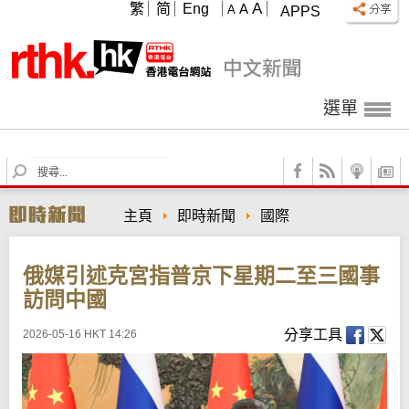
A
繁
简
Eng
A
A
APPS
選單
S
e
a
主頁
即時新聞
國際
r
c
h
俄媒引述克宮指普京下星期二至三國事
訪問中國
分享工具
2026-05-16 HKT 14:26