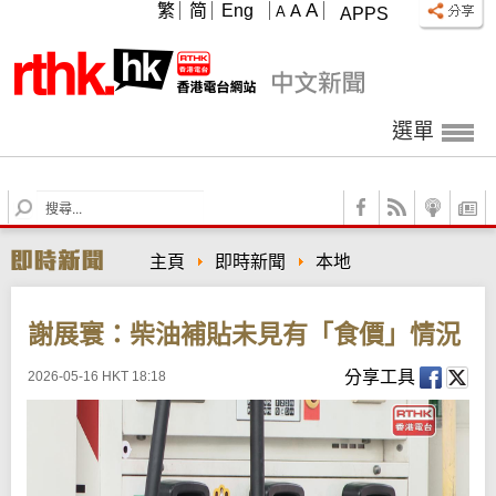
A
繁
简
Eng
A
A
APPS
選單
S
e
a
主頁
即時新聞
本地
r
c
h
謝展寰：柴油補貼未見有「食價」情況
分享工具
2026-05-16 HKT 18:18