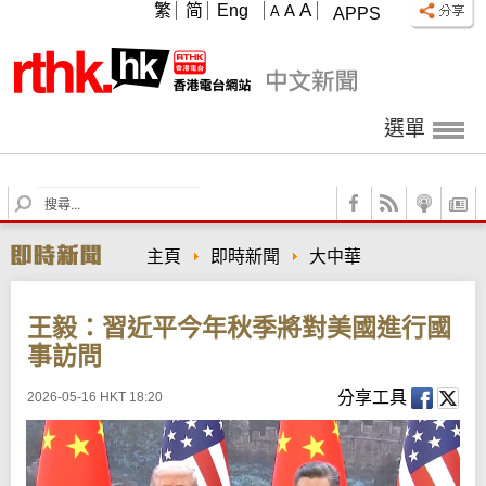
A
繁
简
Eng
A
A
APPS
選單
S
e
a
主頁
即時新聞
大中華
r
c
h
王毅：習近平今年秋季將對美國進行國
事訪問
分享工具
2026-05-16 HKT 18:20