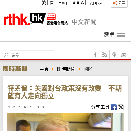
A
繁
简
Eng
A
A
APPS
選單
S
e
a
主頁
即時新聞
國際
r
c
h
特朗普：美國對台政策沒有改變 不期
望有人走向獨立
分享工具
2026-05-16 HKT 18:18