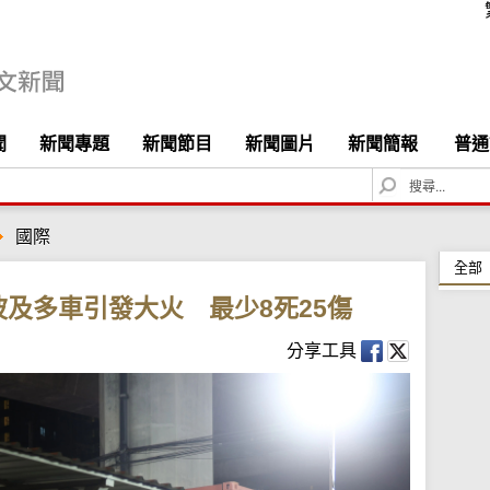
聞
新聞專題
新聞節目
新聞圖片
新聞簡報
普通
S
e
a
國際
r
c
全部
h
及多車引發大火 最少8死25傷
分享工具