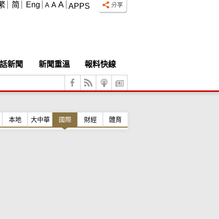
A
繁
简
Eng
A
A
APPS
話新聞
新聞重溫
報料快線
本地
大中華
國際
財經
體育