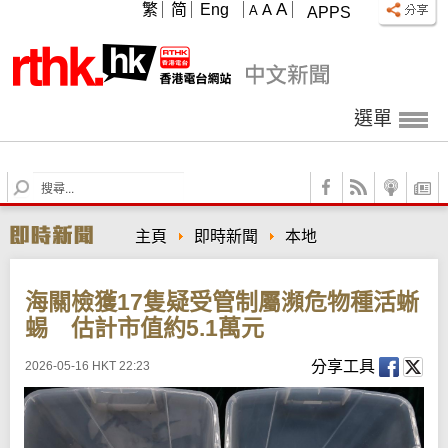
A
繁
简
Eng
A
A
APPS
選單
S
e
a
主頁
即時新聞
本地
r
c
h
海關檢獲17隻疑受管制屬瀕危物種活蜥
蜴 估計市值約5.1萬元
分享工具
2026-05-16 HKT 22:23