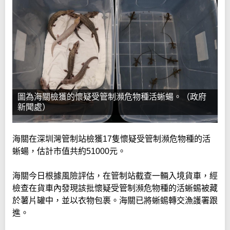
圖為海關檢獲的懷疑受管制瀕危物種活蜥蝪。（政府
新聞處）
海關在深圳灣管制站檢獲17隻懷疑受管制瀕危物種的活
蜥蝪，估計市值共約51000元。
海關今日根據風險評估，在管制站截查一輛入境貨車，經
檢查在貨車內發現該批懷疑受管制瀕危物種的活蜥蜴被藏
於薯片罐中，並以衣物包裹。海關已將蜥蜴轉交漁護署跟
進。