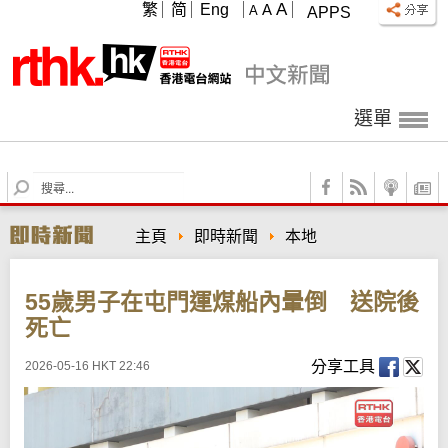
A
繁
简
Eng
A
A
APPS
選單
S
e
a
主頁
即時新聞
本地
r
c
h
55歲男子在屯門運煤船內暈倒 送院後
死亡
分享工具
2026-05-16 HKT 22:46