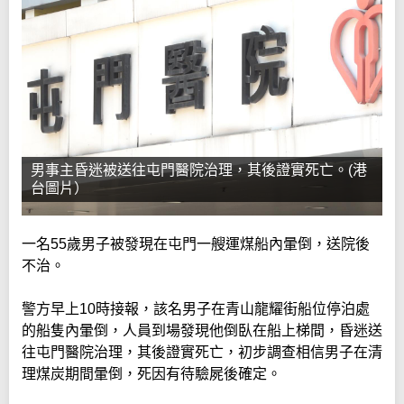
男事主昏迷被送往屯門醫院治理，其後證實死亡。(港
台圖片）
一名55歲男子被發現在屯門一艘運煤船內暈倒，送院後
不治。
警方早上10時接報，該名男子在青山龍耀街船位停泊處
的船隻內暈倒，人員到場發現他倒臥在船上梯間，昏迷送
往屯門醫院治理，其後證實死亡，初步調查相信男子在清
理煤炭期間暈倒，死因有待驗屍後確定。