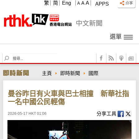
A
繁
简
Eng
A
A
APPS
選單
S
e
a
主頁
即時新聞
國際
r
c
h
曼谷昨日有火車與巴士相撞 新華社指
一名中國公民輕傷
分享工具
2026-05-17 HKT 01:06