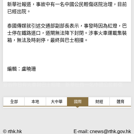
新華社報道，事故中有一名中國公民輕傷送院治理，目前
已經出院。
泰國傳媒就引述交通部副部長表示，事發時因為紅燈，巴
士停在鐵路道口，道閘無法降下封閉。涉事火車運載集裝
箱，無法及時剎停，最終與巴士相撞。
編輯：盧曉珊
曼谷昨日有火車與巴士相撞 新華社指一名中國公民輕傷
全部
本地
大中華
國際
財經
體育
© rthk.hk
E-mail:
cnews@rthk.gov.hk