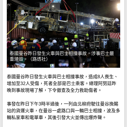
泰國曼谷昨日發生火車與巴士相撞事故，涉事巴士嚴
重燒毀。（路透社）
泰國曼谷昨日發生火車與巴士相撞事故，造成8人喪生、
增加至32人受傷，死者全部是巴士乘客。總理阿努廷昨
晚到事故現場了解，下令徹查及全力救助傷者。
事發在昨日下午3時半過後，一列由北柳府駛往曼谷挽賜
站的貨運火車，在曼谷一處路口與一輛巴士相撞，波及多
輛私家車和電單車，其後引發大火並傳出爆炸聲。