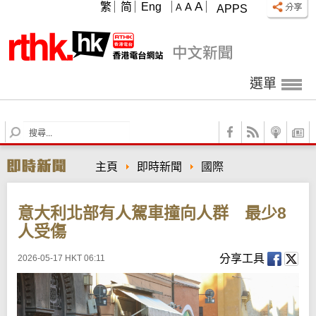
A
繁
简
Eng
A
A
APPS
選單
S
e
a
主頁
即時新聞
國際
r
c
h
意大利北部有人駕車撞向人群 最少8
人受傷
分享工具
2026-05-17 HKT 06:11