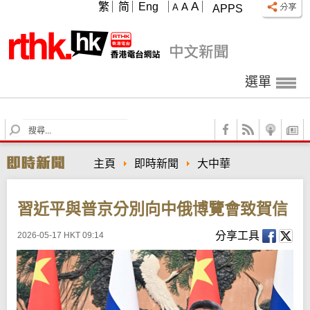
A
繁
简
Eng
A
A
APPS
選單
S
e
a
主頁
即時新聞
大中華
r
c
h
習近平與普京分別向中俄博覽會致賀信
分享工具
2026-05-17 HKT 09:14