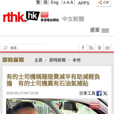
A
繁
简
Eng
A
A
APPS
選單
S
e
a
主頁
即時新聞
本地
r
c
h
有的士司機稱隧道費減半有助減輕負
擔 有的士司機冀有石油氣補貼
分享工具
2026-05-17 HKT 10:38