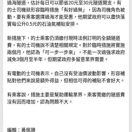
過海隧道，估計每日可以節省20元至30元隧道開支。有
的士司機就形容臨時措施「有好過無」，因為司機角色被
動，要有乘客選擇過海才能受惠，他期望政府可以盡快落
實每公升0.5元的石油氣補貼安排。
新措施下，的士乘客仍須繳付現時法例訂明的全額隧道
費，有的士司機說不清楚相關規定。對於臨時措施將實施
兩個月，他認為「可一步一步來」，不能一次過強求政府
減免3個月至半年，但期望政府多留意業界需要。
有電動的士司機表示，自己沒有受油價波動影響，形容補
貼對他們來說是額外得益，但相信可得的補貼不會好大。
有乘客說，措施主要是幫助運輸業界，乘客需繳的隧道費
沒有因而增加，認為問題不大。
編輯：黃佩珊