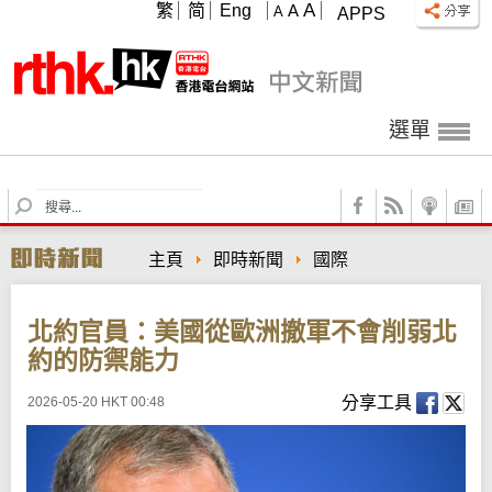
A
繁
简
Eng
A
A
APPS
選單
S
e
a
主頁
即時新聞
國際
r
c
h
北約官員：美國從歐洲撤軍不會削弱北
約的防禦能力
分享工具
2026-05-20 HKT 00:48