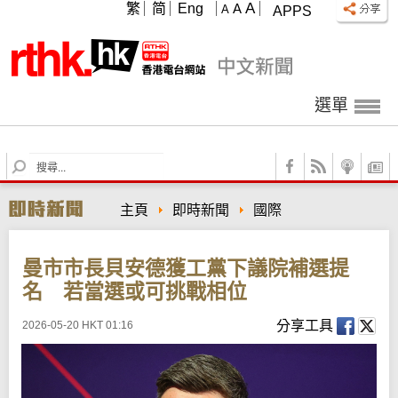
A
繁
简
Eng
A
A
APPS
選單
S
e
a
主頁
即時新聞
國際
r
c
h
曼市市長貝安德獲工黨下議院補選提
名 若當選或可挑戰相位
分享工具
2026-05-20 HKT 01:16