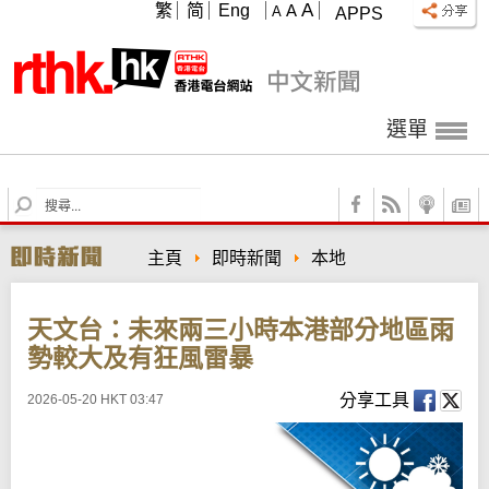
A
繁
简
Eng
A
A
APPS
選單
S
e
a
主頁
即時新聞
本地
r
c
h
天文台：未來兩三小時本港部分地區雨
勢較大及有狂風雷暴
分享工具
2026-05-20 HKT 03:47