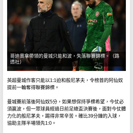
哥迪奧拿帶領的曼城只能和波，失落聯賽錦標。（路
透社）
英超曼城作客只能以1:1迫和般尼茅夫，令榜首的阿仙奴
提前一輪奪得聯賽錦標。
曼城賽前落後阿仙奴5分，如果想保持爭標希望，今仗必
須贏波，但一眾球員經過日前足總盃決賽後，面對今仗體
力化的般尼茅夫，踢得非常辛苦。確比39分鐘的入球，
協助主隊半場領先1:0。