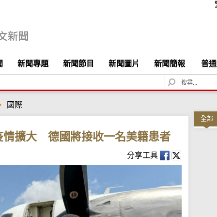
聞
新聞專題
新聞節目
新聞圖片
新聞簡報
普通
S
e
a
國際
r
c
全部
h
疫情擴大 德國將接收一名美籍患者
分享工具