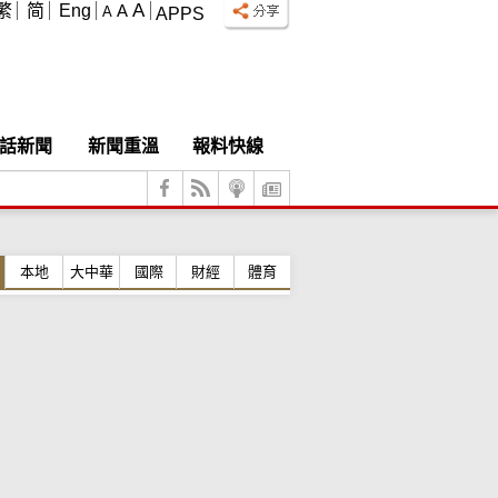
A
繁
简
Eng
A
A
APPS
話新聞
新聞重溫
報料快線
本地
大中華
國際
財經
體育