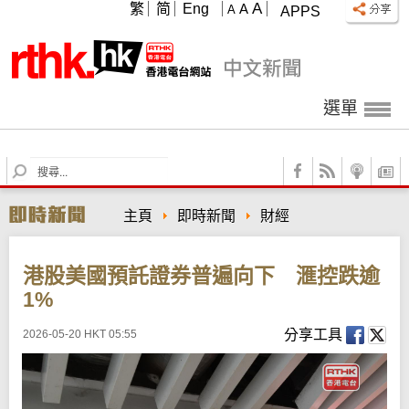
A
繁
简
Eng
A
A
APPS
選單
S
e
a
主頁
即時新聞
財經
r
c
h
港股美國預託證券普遍向下 滙控跌逾
1%
分享工具
2026-05-20 HKT 05:55