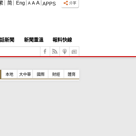
A
繁
简
Eng
A
A
APPS
話新聞
新聞重溫
報料快線
本地
大中華
國際
財經
體育