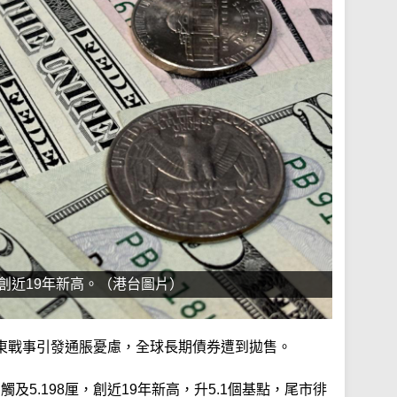
，創近19年新高。（港台圖片）
東戰事引發通脹憂慮，全球長期債券遭到拋售。
觸及5.198厘，創近19年新高，升5.1個基點，尾市徘