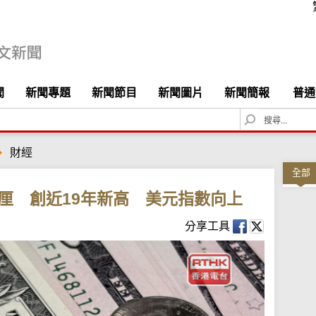
聞
新聞專題
新聞節目
新聞圖片
新聞簡報
普通
S
e
a
財經
r
c
全部
h
2厘 創近19年新高 美元指數向上
分享工具