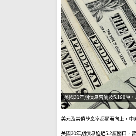
美國30年期債息曾觸及5.198厘
美元及美債孳息率都顯著向上，中
美國30年期債息迫近5.2厘關口，曾