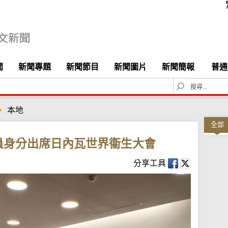
聞
新聞專題
新聞節目
新聞圖片
新聞簡報
普通
S
e
a
本地
r
c
全部
h
員身分出席日內瓦世界衞生大會
分享工具