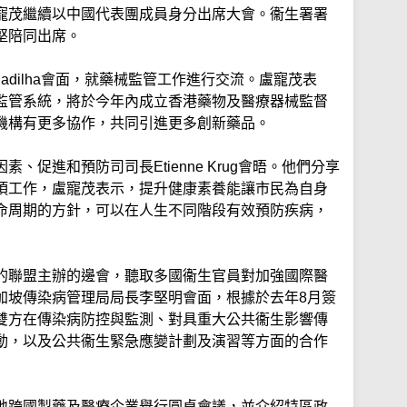
寵茂繼續以中國代表團成員身分出席大會。衞生署署
堅陪同出席。
 Padilha會面，就藥械監管工作進行交流。盧寵茂表
監管系統，將於今年內成立香港藥物及醫療器械監督
機構有更多協作，共同引進更多創新藥品。
、促進和預防司司長Etienne Krug會晤。他們分享
項工作，盧寵茂表示，提升健康素養能讓市民為自身
命周期的方針，可以在人生不同階段有效預防疾病，
的聯盟主辦的邊會，聽取多國衞生官員對加強國際醫
加坡傳染病管理局局長李堅明會面，根據於去年8月簽
雙方在傳染病防控與監測、對具重大公共衞生影響傳
動，以及公共衞生緊急應變計劃及演習等方面的合作
地跨國製藥及醫療企業舉行圓桌會議，並介紹特區政