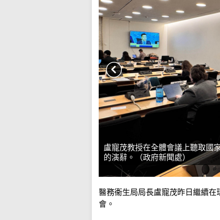
盧寵茂教授在全體會議上聽取國
的演辭。（政府新聞處）
醫務衞生局局長盧寵茂昨日繼續在
會。