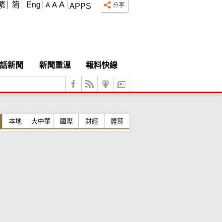
A
繁
简
Eng
A
A
APPS
話新聞
新聞重溫
報料快線
本地
大中華
國際
財經
體育