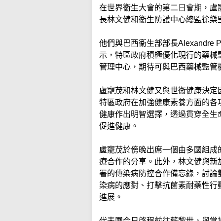
在世界衞生大會的第二日會期，盧
長林文健和衞生防護中心總監徐樂
他們與巴西衞生部部長Alexandre
示，特區政府積極優化現行的藥械
管理中心，期待可與巴西藥械監管
盧寵茂和林文健又與世衞健康決定因素
特區政府在加強健康素養方面的各
健康作出明智選擇，透過貫穿全生
促進健康。
盧寵茂於傍晚出席一個由多國組成
療合作的分享。此外，林文健與新
署的傳染病防控合作備忘錄，討論
染病的應對、打擊抗菌素耐藥性行
進展。
代表團今日啓程前往蘇黎世，與當