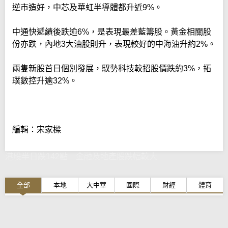
逆市造好，中芯及華虹半導體都升近9%。
中通快遞績後跌逾6%，是表現最差藍籌股。黃金相關股
份亦跌，內地3大油股則升，表現較好的中海油升約2%。
兩隻新股首日個別發展，馭勢科技較招股價跌約3%，拓
璞數控升逾32%。
編輯：宋家樑
港股半日跌142點 金融及地產股跌幅較大
全部
本地
大中華
國際
財經
體育