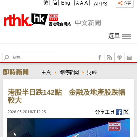
A
繁
简
Eng
A
A
APPS
選單
S
e
a
主頁
即時新聞
財經
r
c
h
港股半日跌142點 金融及地產股跌幅
較大
分享工具
2026-05-20 HKT 12:25