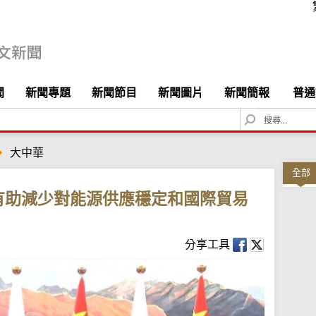
聞
新聞專題
新聞節目
新聞圖片
新聞簡報
普通
S
e
a
大中華
r
c
全部
h
有助減少對能源供應穩定和國際貿易
分享工具