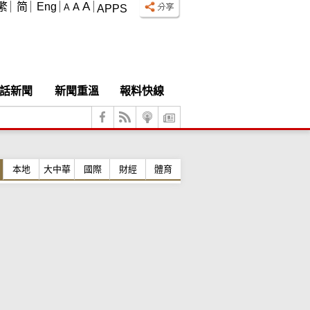
A
繁
简
Eng
A
A
APPS
話新聞
新聞重溫
報料快線
本地
大中華
國際
財經
體育