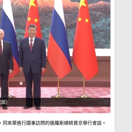
截圖）
，同來華進行國事訪問的俄羅斯總統普京舉行會談。