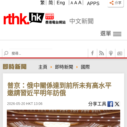
A
繁
简
Eng
A
A
APPS
選單
S
e
a
主頁
即時新聞
國際
r
c
h
普京：俄中關係達到前所未有高水平
邀請習近平明年訪俄
分享工具
2026-05-20 HKT 13:06