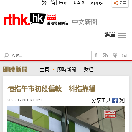
A
繁
简
Eng
A
A
APPS
選單
S
e
a
主頁
即時新聞
財經
r
c
h
恒指午市初段偏軟 科指靠穩
分享工具
2026-05-20 HKT 13:11