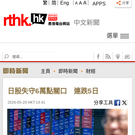
A
繁
简
Eng
A
A
APPS
選單
S
e
a
主頁
即時新聞
財經
r
c
h
日股失守6萬點關口 連跌5日
分享工具
2026-05-20 HKT 14:41