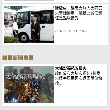
陸啟康：聽證會無人會同意
火警鐘無用 若藉此減低責
任是難以接受
2026-07-15 HKT 15:03
大埔宏福苑五級火
政府公布大埔宏福苑7幢受
火樓宇居民再次返回單位執
拾...