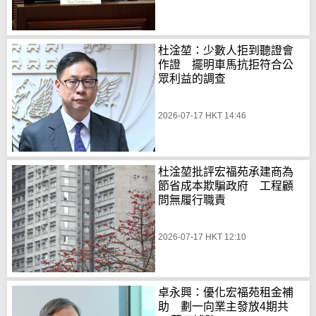
杜淦堃：少數人拒到聽證會
作證 擺明車馬抗拒符合公
眾利益的調查
2026-07-17 HKT 14:46
杜淦堃批評宏福苑承建商為
節省成本欺騙政府 工程顧
問無履行職責
2026-07-17 HKT 12:10
卓永興：優化宏福苑租金補
助 劃一向業主發放4期共