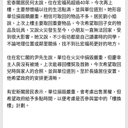
宏泰閣居民何太說，住在宏福苑超過40年，今次再上
樓，主要想懷緬以往的生活點滴，並與單位道別。她形容
單位損毀頗嚴重，相信可取回的物品不多。居民劉小姐
說，上次上樓主要取回重要物品，今次希望取回子女的物
品及玩具，又說火災發生至今，小朋友一直無法回家，受
到很大影響。她又說，不少街坊都是自己讀書時的同學，
不論地理位置或鄰里關係，找不到比宏福苑更好的地方。
住在宏仁閣的尹先生說，單位在火災中損毀嚴重，但慶幸
主人房沒有被燒，上次能尋回樓契及首飾，今次希望取回
兒時與家人的合照，並與單位道別。至於長遠居住安置，
他希望政府的安排更清晰。
有宏新閣居民表示，單位損毀嚴重，會考慮出售業權，但
希望政府給予多點時間，以便考慮是否參與當中的「樓換
樓」計劃。