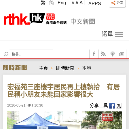
A
繁
简
Eng
A
A
APPS
選單
S
e
a
主頁
即時新聞
本地
r
c
h
宏福苑三座樓宇居民再上樓執拾 有居
民稱小朋友未能回家影響很大
分享工具
2026-05-21 HKT 10:36