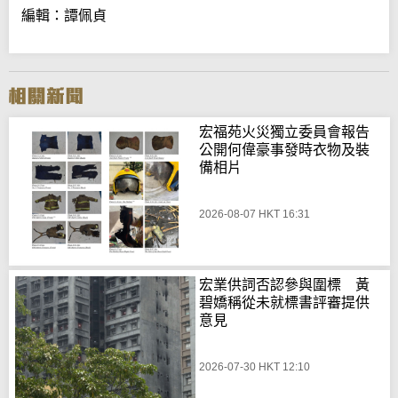
編輯：譚佩貞
宏福苑火災獨立委員會報告
公開何偉豪事發時衣物及裝
備相片
2026-08-07 HKT 16:31
宏業供詞否認參與圍標 黃
碧嬌稱從未就標書評審提供
意見
2026-07-30 HKT 12:10