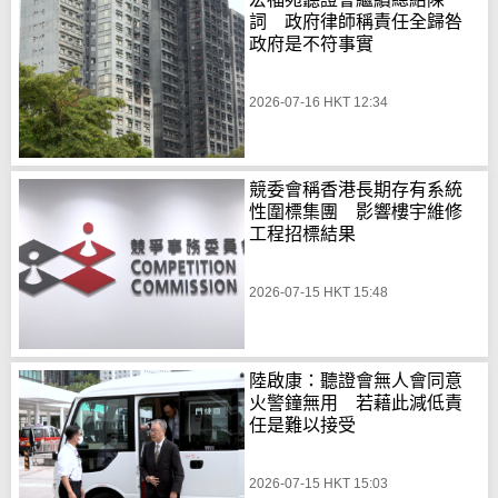
詞 政府律師稱責任全歸咎
政府是不符事實
2026-07-16 HKT 12:34
競委會稱香港長期存有系統
性圍標集團 影響樓宇維修
工程招標結果
2026-07-15 HKT 15:48
陸啟康：聽證會無人會同意
火警鐘無用 若藉此減低責
任是難以接受
2026-07-15 HKT 15:03