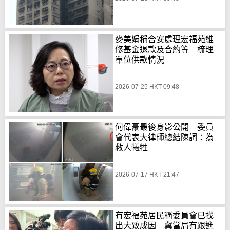
麥美娟稱合安處理宏福苑維
修基金退款及合約等 梳理
單位供款情況
2026-07-25 HKT 09:48
何偉豪最後身影公開 委員
會代表大律師總結陳詞：為
救人犧牲
2026-07-17 HKT 21:47
有宏福苑居民稱委員會已找
出大致成因 冀當局有跟進