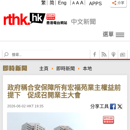
A
繁
简
Eng
A
A
APPS
選單
S
e
a
主頁
即時新聞
本地
r
c
h
政府稱合安保障所有宏福苑業主權益前
提下 促成召開業主大會
分享工具
2026-06-02 HKT 19:35