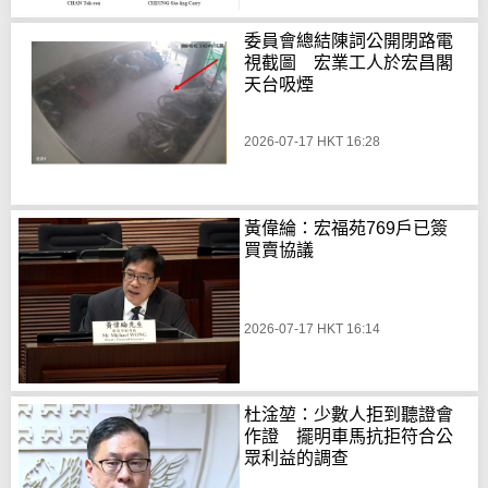
委員會總結陳詞公開閉路電
視截圖 宏業工人於宏昌閣
天台吸煙
2026-07-17 HKT 16:28
黃偉綸：宏福苑769戶已簽
買賣協議
2026-07-17 HKT 16:14
杜淦堃：少數人拒到聽證會
作證 擺明車馬抗拒符合公
眾利益的調查