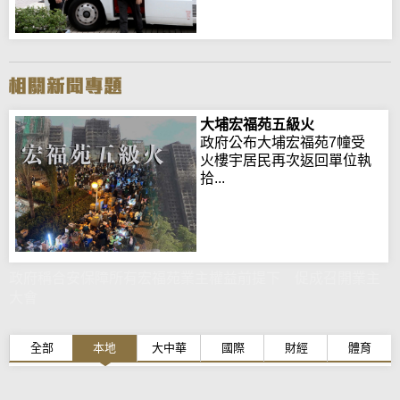
大埔宏福苑五級火
政府公布大埔宏福苑7幢受
火樓宇居民再次返回單位執
拾...
政府稱合安保障所有宏福苑業主權益前提下 促成召開業主
大會
全部
本地
大中華
國際
財經
體育