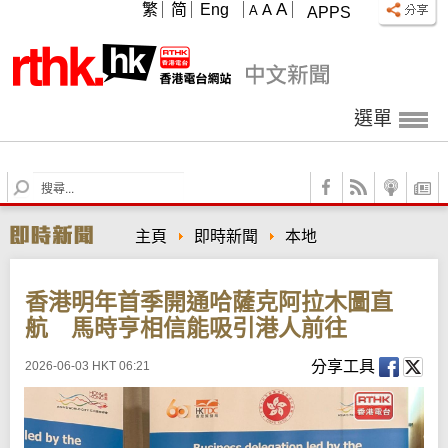
A
繁
简
Eng
A
A
APPS
選單
S
e
a
主頁
即時新聞
本地
r
c
h
香港明年首季開通哈薩克阿拉木圖直
航 馬時亨相信能吸引港人前往
分享工具
2026-06-03 HKT 06:21