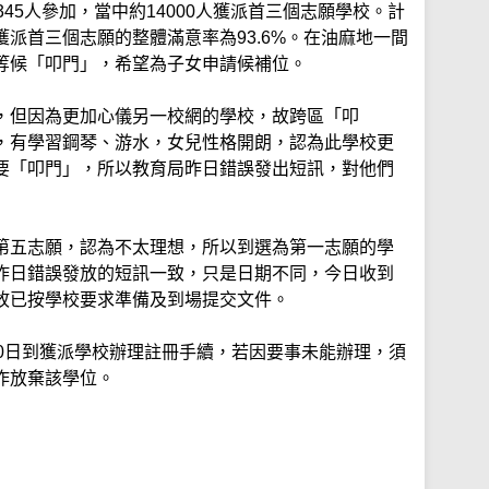
45人參加，當中約14000人獲派首三個志願學校。計
派首三個志願的整體滿意率為93.6%。在油麻地一間
等候「叩門」，希望為子女申請候補位。
，但因為更加心儀另一校網的學校，故跨區「叩
，有學習鋼琴、游水，女兒性格開朗，認為此學校更
要「叩門」，所以教育局昨日錯誤發出短訊，對他們
第五志願，認為不太理想，所以到選為第一志願的學
昨日錯誤發放的短訊一致，只是日期不同，今日收到
故已按學校要求準備及到場提交文件。
10日到獲派學校辦理註冊手續，若因要事未能辦理，須
作放棄該學位。