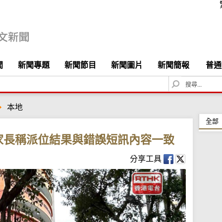
聞
新聞專題
新聞節目
新聞圖片
新聞簡報
普通
S
e
a
本地
r
c
全部
h
家長稱派位結果與錯誤短訊內容一致
分享工具