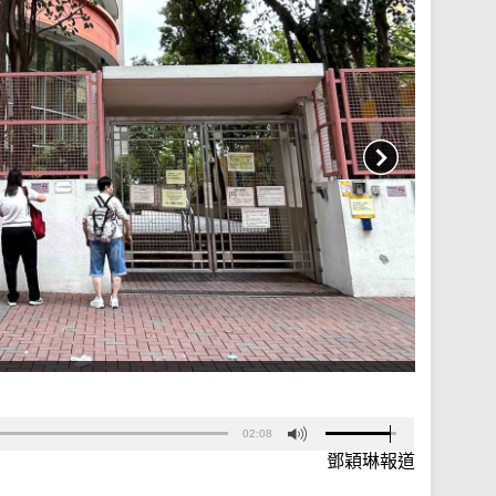
02:08
鄧穎琳報道