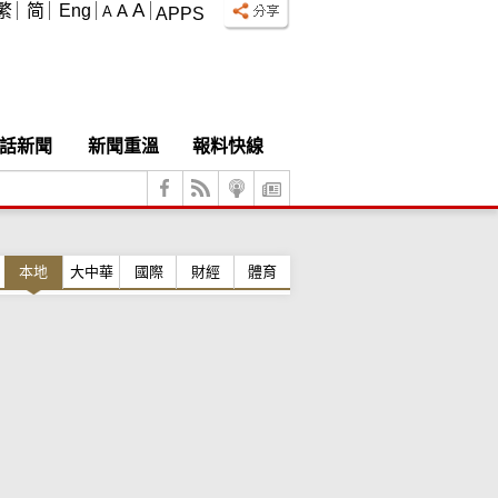
A
繁
简
Eng
A
A
APPS
話新聞
新聞重溫
報料快線
本地
大中華
國際
財經
體育