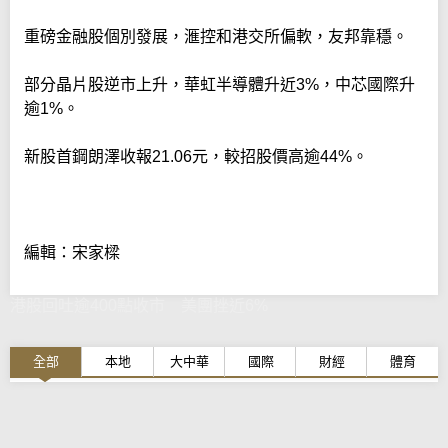
重磅金融股個別發展，滙控和港交所偏軟，友邦靠穩。
部分晶片股逆市上升，華虹半導體升近3%，中芯國際升
逾1%。
新股首鋼朗澤收報21.06元，較招股價高逾44%。
編輯：宋家樑
港股回吐逾400點收市 美團挫近6%
全部
本地
大中華
國際
財經
體育