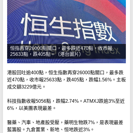
恒指再穿26000點關口，最多跌近470點，收市報
25633點，跌405點。（港台圖片）
港股回吐逾400點，恒生指數再穿26000點關口，最多跌
近470點，收市報25633點，跌405點，跌幅1.56%。主板
成交額3229億元。
科技指數收報5056點，跌幅2.74%。ATMXJ跌逾3%至近
6%，以美團表現最差。
醫藥、汽車、地產股受壓，藥明生物跌7%，是表現最差
藍籌股。九倉置業、新地、恒地跌近3%。