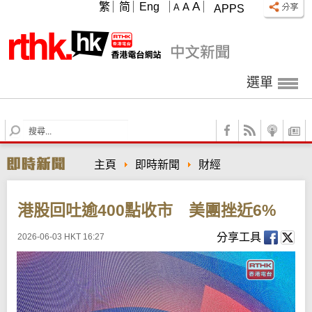
A
繁
简
Eng
A
A
APPS
選單
S
e
a
主頁
即時新聞
財經
r
c
h
港股回吐逾400點收市 美團挫近6%
分享工具
2026-06-03 HKT 16:27