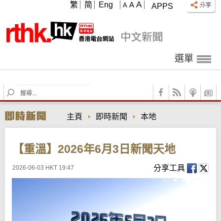
A
繁
简
Eng
A
A
APPS
選單
S
e
a
主頁
即時新聞
本地
r
c
h
【重溫】2026年6月3日新聞天地
分享工具
2026-06-03 HKT 19:47