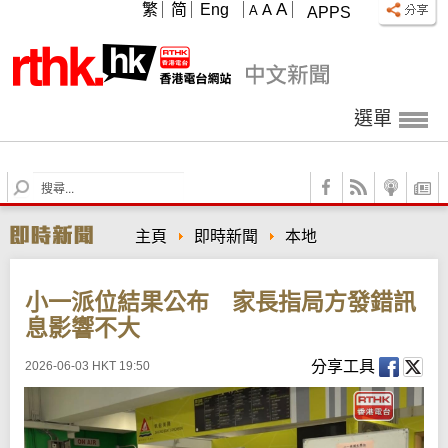
A
繁
简
Eng
A
A
APPS
選單
S
e
a
主頁
即時新聞
本地
r
c
h
小一派位結果公布 家長指局方發錯訊
息影響不大
分享工具
2026-06-03 HKT 19:50