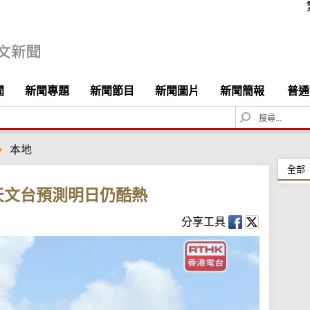
聞
新聞專題
新聞節目
新聞圖片
新聞簡報
普通
S
e
a
本地
r
c
全部
h
 天文台預測明日仍酷熱
分享工具