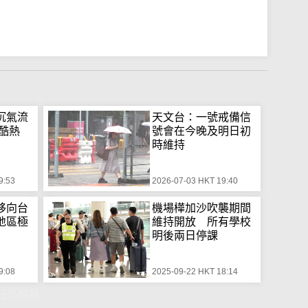
沉氣流
天文台：一號戒備信
酷熱
號會在今晚及明日初
時維持
9:53
2026-07-03 HKT 19:40
移向台
機場樺加沙吹襲期間
地區極
維持開放 所有學校
明後兩日停課
9:08
2025-09-22 HKT 18:14
日仍酷熱