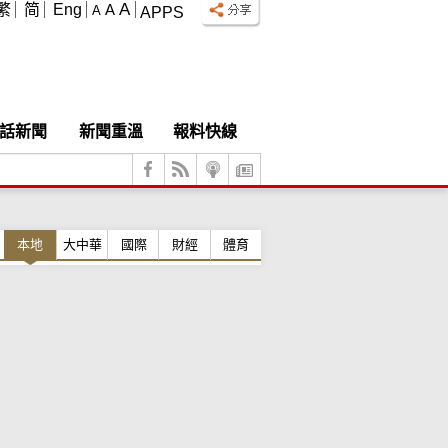
A
繁
简
Eng
A
A
APPS
話新聞
新聞重溫
報料快線
本地
大中華
國際
財經
體育