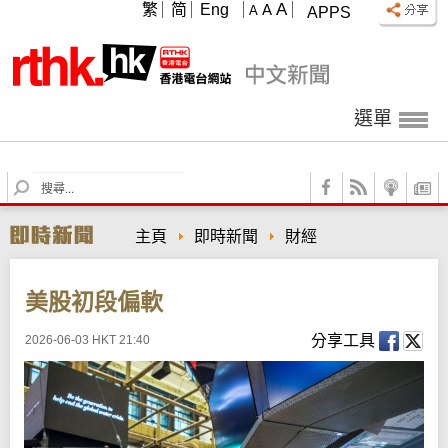
A
繁
简
Eng
A
A
APPS
選單
S
e
a
主頁
即時新聞
財經
r
c
h
美股初段偏軟
分享工具
2026-06-03 HKT 21:40