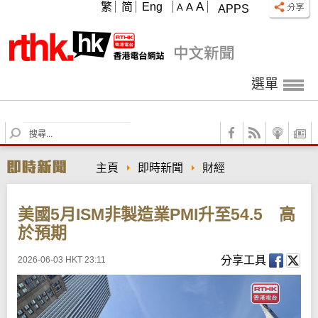
A
繁
简
Eng
A
A
APPS
選單
S
e
a
主頁
即時新聞
財經
r
c
h
美國5月ISM非製造業PMI升至54.5 高
於預期
分享工具
2026-06-03 HKT 23:11