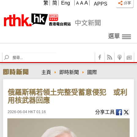
A
繁
简
Eng
A
A
APPS
選單
S
e
a
主頁
即時新聞
國際
r
c
h
俄羅斯稱若領土完整受蓄意侵犯 或利
用核武器回應
分享工具
2026-06-04 HKT 01:16