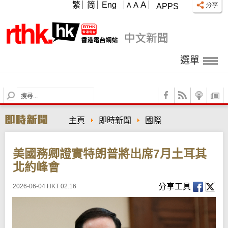
A
繁
简
Eng
A
A
APPS
選單
S
e
a
主頁
即時新聞
國際
r
c
h
美國務卿證實特朗普將出席7月土耳其
北約峰會
分享工具
2026-06-04 HKT 02:16