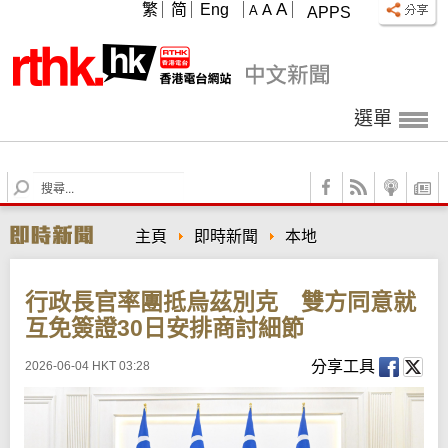
A
繁
简
Eng
A
A
APPS
選單
S
e
a
主頁
即時新聞
本地
r
c
h
行政長官率團抵烏茲別克 雙方同意就
互免簽證30日安排商討細節
分享工具
2026-06-04 HKT 03:28