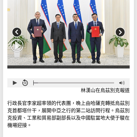
林漢山在烏茲別克報道
行政長官李家超率領的代表團，晚上由哈薩克轉抵烏茲別
克首都塔什干，展開中亞之行的第二站訪問行程。烏茲別
克投資、工業和貿易部副部長以及中國駐當地大使于駿在
機場迎接。