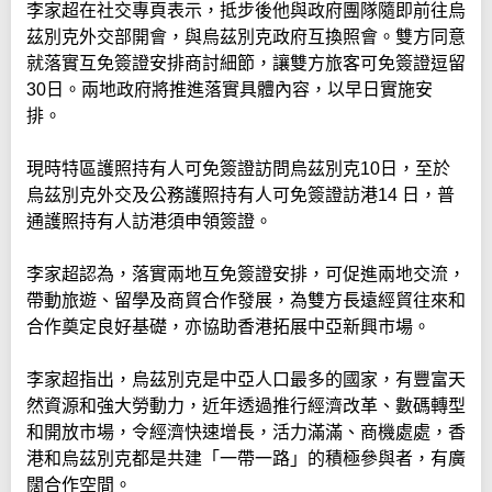
李家超在社交專頁表示，抵步後他與政府團隊隨即前往烏
茲別克外交部開會，與烏茲別克政府互換照會。雙方同意
就落實互免簽證安排商討細節，讓雙方旅客可免簽證逗留
30日。兩地政府將推進落實具體內容，以早日實施安
排。
現時特區護照持有人可免簽證訪問烏茲別克10日，至於
烏茲別克外交及公務護照持有人可免簽證訪港14 日，普
通護照持有人訪港須申領簽證。
李家超認為，落實兩地互免簽證安排，可促進兩地交流，
帶動旅遊、留學及商貿合作發展，為雙方長遠經貿往來和
合作奠定良好基礎，亦協助香港拓展中亞新興市場。
李家超指出，烏茲別克是中亞人口最多的國家，有豐富天
然資源和強大勞動力，近年透過推行經濟改革、數碼轉型
和開放市場，令經濟快速增長，活力滿滿、商機處處，香
港和烏茲別克都是共建「一帶一路」的積極參與者，有廣
闊合作空間。