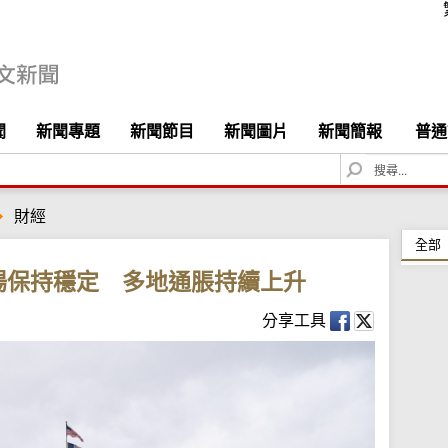
聞
新聞專題
新聞節目
新聞圖片
新聞簡報
普通
S
e
a
財經
r
c
全部
h
場保持穩定 多地通脹持續上升
分享工具