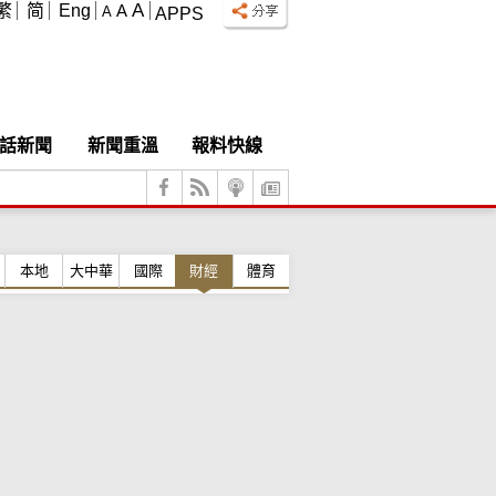
A
繁
简
Eng
A
A
APPS
話新聞
新聞重溫
報料快線
本地
大中華
國際
財經
體育