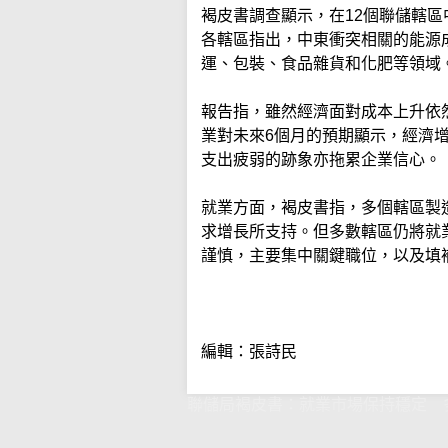
褐皮書調查顯示，在12個聯儲轄區
各轄區指出，中東衝突相關的能源
運、包裝、食品雜貨和化肥等領域
報告指，雖然經濟面對成本上升依
業對未來6個月的預期顯示，經濟
支出疲弱的跡象亦拖累企業信心。
就業方面，褐皮書指，多個轄區製
求增長所支持。但多數轄區仍將就
謹慎，主要集中關鍵職位，以及填
編輯：張詩民
聯儲局褐皮書：就業市場保持穩定 