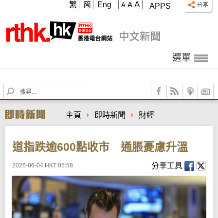
A
繁
简
Eng
A
A
APPS
選單
S
e
a
主頁
即時新聞
財經
r
c
h
道指跌逾600點收市 通脹憂慮升溫
分享工具
2026-06-04 HKT 05:58