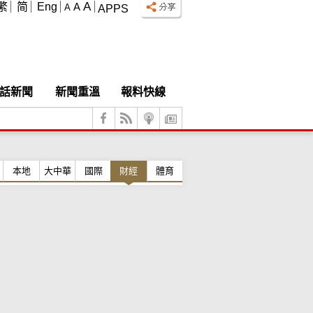
A
繁
简
Eng
A
A
APPS
話新聞
新聞重溫
報料快線
本地
大中華
國際
財經
體育